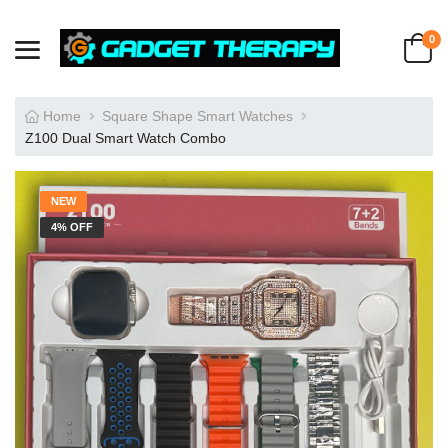
0
Home
Square Shape Smart Watches
Z100 Dual Smart Watch Combo
NEW
4% OFF