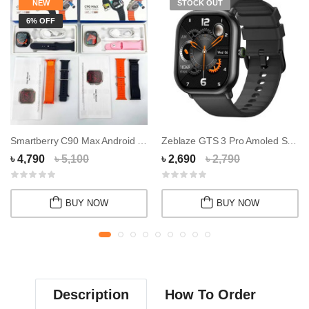
NEW
STOCK OUT
6% OFF
Smartberry C90 Max Android Smartwatch with Du...
Zeblaze GTS 3 Pro Amoled Smart Watch
৳ 4,790
৳ 5,100
৳ 2,690
৳ 2,790
BUY NOW
BUY NOW
Description
How To Order